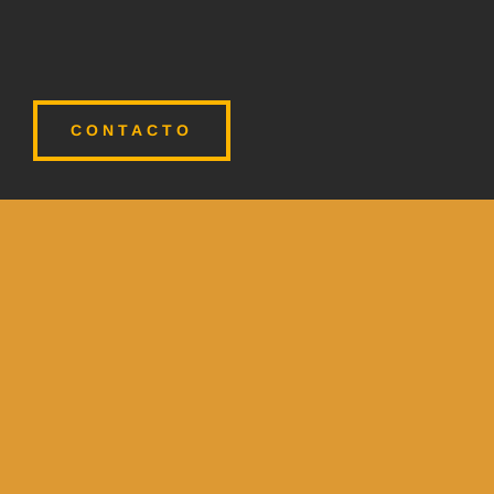
CONTACTO
ÁREAS DE CAPACITACIÓN

Trabajo
Capacitación para el trabajo:
El
propósito principal es desarrollar
habilidades, aptitudes y destrezas